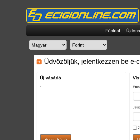
Főoldal
Újdon
Üdvözöljük, jelentkezzen be e-c
Új vásárló
Vis
.
Emai
Jels
J