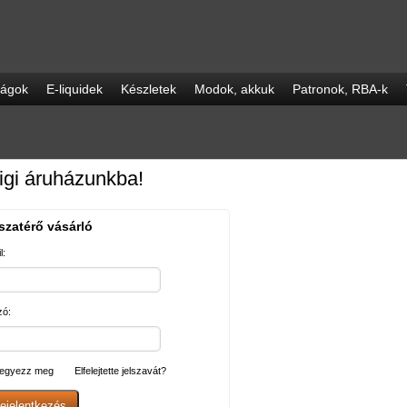
ságok
E-liquidek
Készletek
Modok, akkuk
Patronok, RBA-k
igi áruházunkba!
szatérő vásárló
l:
zó:
egyezz meg
Elfelejtette jelszavát?