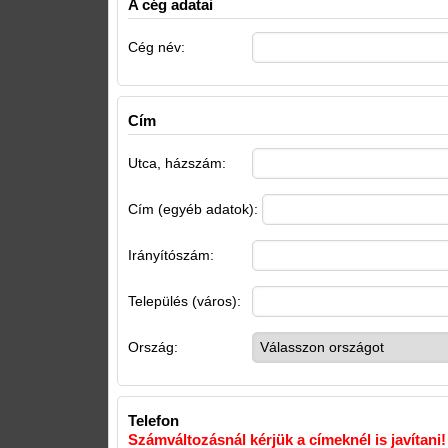
A cég adatai
Cég név:
Cím
Utca, házszám:
Cím (egyéb adatok):
Irányítószám:
Település (város):
Ország:
Telefon
Számváltozásnál kérjük a címeknél is javítani!