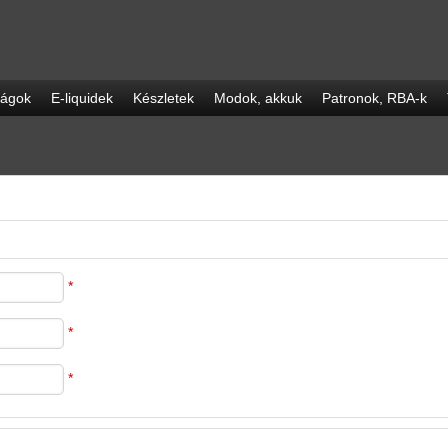
ságok
E-liquidek
Készletek
Modok, akkuk
Patronok, RBA-k
*
*
*