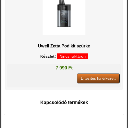
Uwell Zetta Pod kit szürke
Készlet:
Nincs raktáron
7 990 Ft
Kapcsolódó termékek