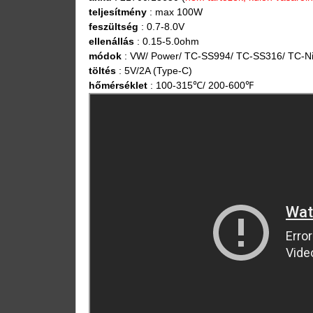
teljesítmény
: max 100W
feszültség
: 0.7-8.0V
ellenállás
: 0.15-5.0ohm
módok
: VW/ Power/ TC-SS994/ TC-SS316/ TC-Ni/
töltés
: 5V/2A (Type-C)
hőmérséklet
: 100-315℃/ 200-600℉