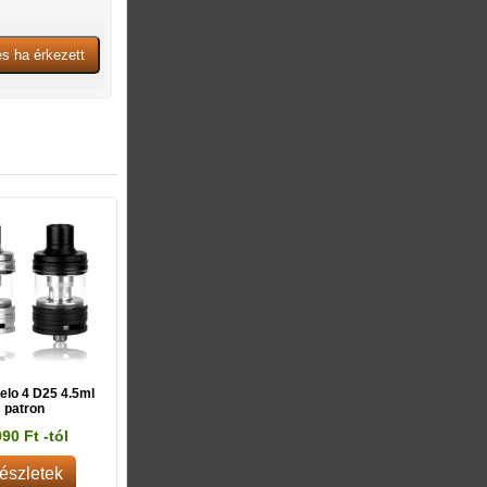
elo 4 D25 4.5ml
patron
990 Ft -tól
észletek