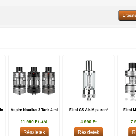
in
Aspire Nautilus 3 Tank 4 ml
Eleaf GS Air-M patron*
Eleaf M
11 990 Ft -tól
4 990 Ft
7 
Részletek
Részletek
R