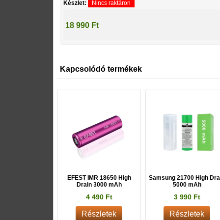
Készlet:
Nincs raktáron
18 990 Ft
Kapcsolódó termékek
EFEST IMR 18650 High
Samsung 21700 High Dra
Drain 3000 mAh
5000 mAh
4 490 Ft
3 990 Ft
Részletek
Részletek