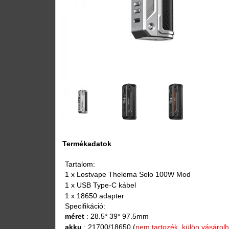
Termékadatok
Tartalom:
1 x Lostvape Thelema Solo 100W Mod
1 x USB Type-C kábel
1 x 18650 adapter
Specifikáció:
méret
: 28.5* 39* 97.5mm
akku
: 21700/18650 (
nem tartozék, külön vásárolh