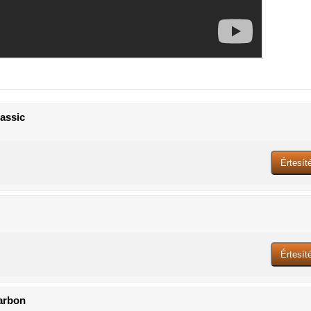
assic
arbon