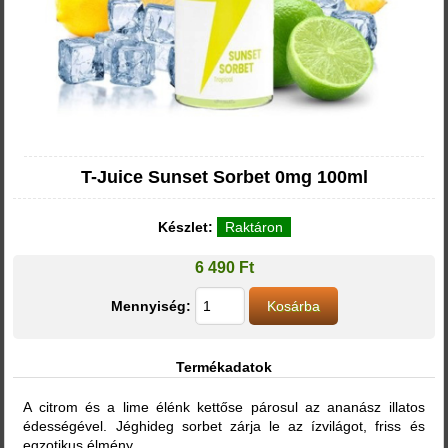
T-Juice Sunset Sorbet 0mg 100ml
Készlet:
Raktáron
6 490 Ft
Mennyiség:
Termékadatok
A citrom és a lime élénk kettőse párosul az ananász illatos
édességével. Jéghideg sorbet zárja le az ízvilágot, friss és
egzotikus élmény.