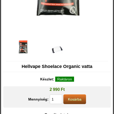
Hellvape Shoelace Organic vatta
Készlet:
Raktáron
2 990 Ft
Mennyiség: