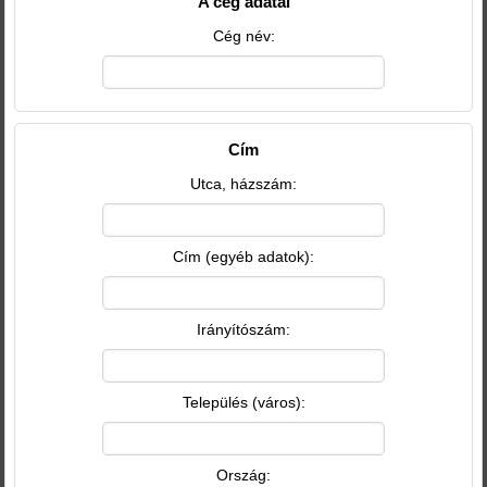
A cég adatai
Cég név:
Cím
Utca, házszám:
Cím (egyéb adatok):
Irányítószám:
Település (város):
Ország: