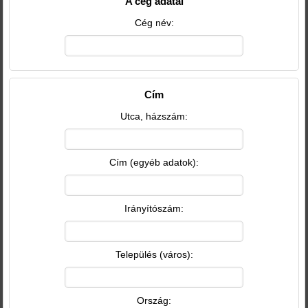
A cég adatai
Cég név:
Cím
Utca, házszám:
Cím (egyéb adatok):
Irányítószám:
Település (város):
Ország: