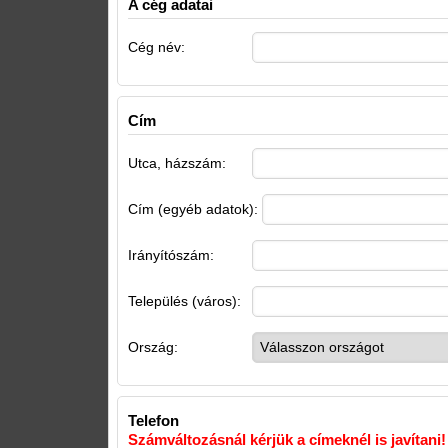
A cég adatai
Cég név:
Cím
Utca, házszám:
Cím (egyéb adatok):
Irányítószám:
Település (város):
Ország:
Telefon
Számváltozásnál kérjük a címeknél is javítani!