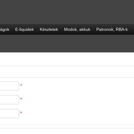
ságok
E-liquidek
Készletek
Modok, akkuk
Patronok, RBA-k
*
*
*