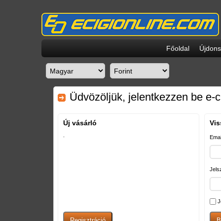
Főoldal
Újdon
Üdvözöljük, jelentkezzen be e-c
Új vásárló
Vis
.
Emai
Jels
J