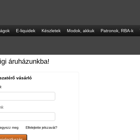
ságok
E-liquidek
Készletek
Modok, akkuk
Patronok, RBA-k
igi áruházunkba!
szatérő vásárló
l:
zó:
egyezz meg
Elfelejtette jelszavát?