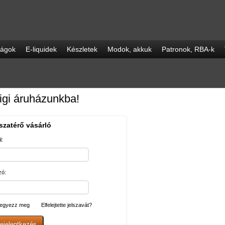
ságok
E-liquidek
Készletek
Modok, akkuk
Patronok, RBA-k
igi áruházunkba!
szatérő vásárló
l:
zó:
egyezz meg
Elfelejtette jelszavát?