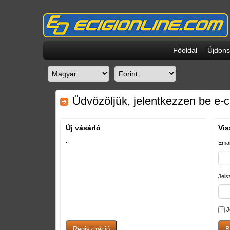
Főoldal
Újdon
Üdvözöljük, jelentkezzen be e-c
Új vásárló
Vis
.
Emai
Jels
J