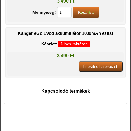
3 490 Ft
Mennyiség:
Kanger eGo Evod akkumulátor 1000mAh ezüst
Készlet:
Nincs raktáron
3 490 Ft
Kapcsolódó termékek