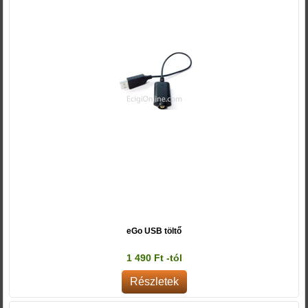
eGo USB töltő
1 490 Ft -tól
Részletek