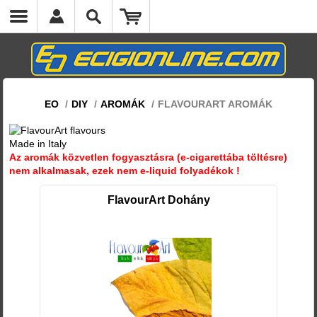
EO
/
DIY
/
AROMÁK
/
FLAVOURART AROMÁK
Made in Italy
Az aromák közvetlen fogyasztásra (e-cigarettába töltésre)
nem alkalmasak, ezek nem e-liquid folyadékok !
FlavourArt Dohány