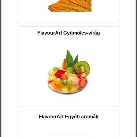
FlavourArt Gyümölcs-virág
FlavourArt Egyéb aromák