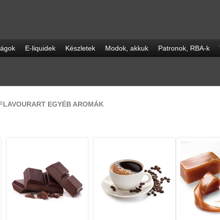
ságok
E-liquidek
Készletek
Modok, akkuk
Patronok, RBA-k
FLAVOURART EGYÉB AROMÁK