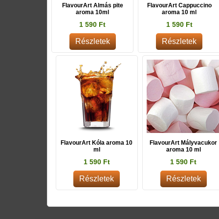
FlavourArt Almás pite
FlavourArt Cappuccino
aroma 10ml
aroma 10 ml
1 590 Ft
1 590 Ft
Részletek
Részletek
FlavourArt Kóla aroma 10
FlavourArt Mályvacukor
ml
aroma 10 ml
1 590 Ft
1 590 Ft
Részletek
Részletek