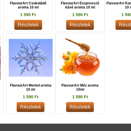
FlavourArt Csokoládé
FlavourArt Eszpresszó
FlavourArt Ka
aroma 10 ml
kávé aroma 10 ml
10 
1 590 Ft
1 590 Ft
1 59
Részletek
Részletek
Részl
FlavourArt Mentol aroma
FlavourArt Méz aroma
10 ml
10ml
1 590 Ft
1 590 Ft
Részletek
Részletek