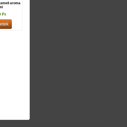
ramell aroma
ml
0 Ft
etek