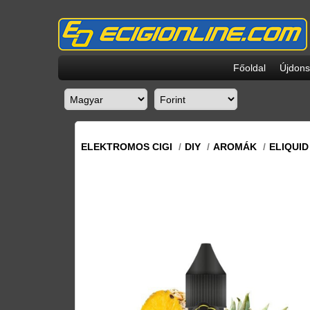
Főoldal
Újdon
ELEKTROMOS CIGI
/
DIY
/
AROMÁK
/
ELIQUI