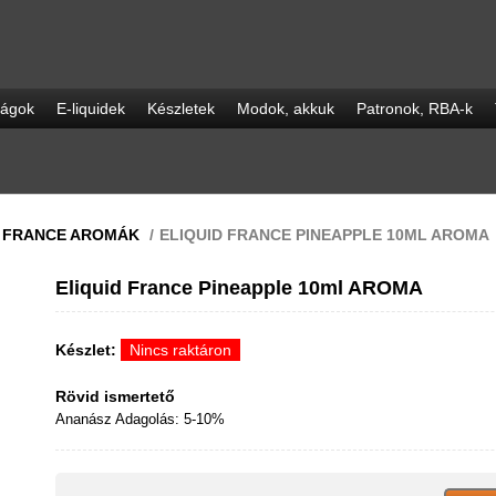
ságok
E-liquidek
Készletek
Modok, akkuk
Patronok, RBA-k
D FRANCE AROMÁK
/
ELIQUID FRANCE PINEAPPLE 10ML AROMA
Eliquid France Pineapple 10ml AROMA
Készlet:
Nincs raktáron
Rövid ismertető
Ananász Adagolás: 5-10%