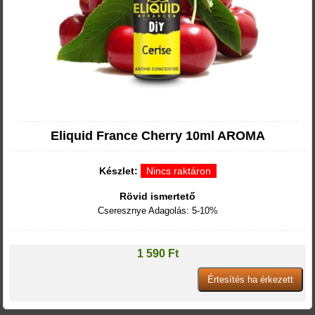
Eliquid France Cherry 10ml AROMA
Készlet:
Nincs raktáron
Rövid ismertető
Cseresznye Adagolás: 5-10%
1 590 Ft