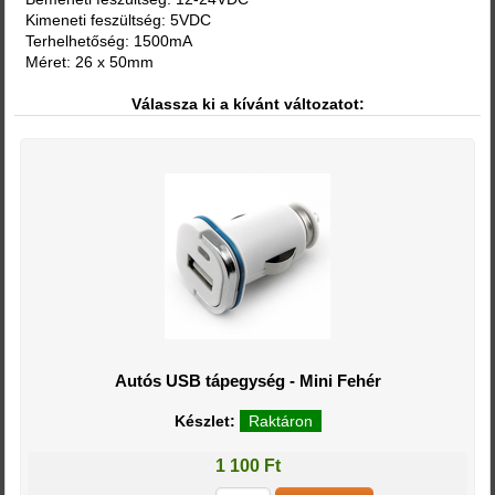
Kimeneti feszültség: 5VDC
Terhelhetőség: 1500mA
Méret: 26 x 50mm
Válassza ki a kívánt változatot:
Autós USB tápegység - Mini Fehér
Készlet:
Raktáron
1 100 Ft