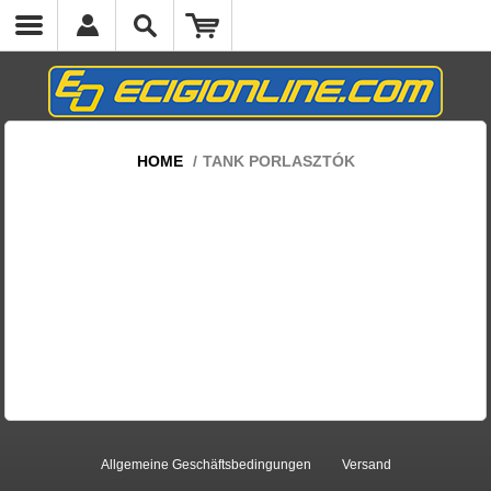
cs.headermenumobile.close
HOME
/
TANK PORLASZTÓK
Allgemeine Geschäftsbedingungen
Versand