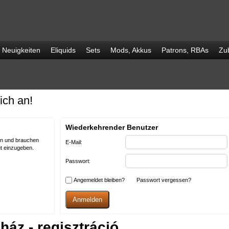
Neuigkeiten
Eliquids
Sets
Mods, Akkus
Patrons, RBAs
Zu
ich an!
Wiederkehrender Benutzer
hen und brauchen
E-Mail:
ut einzugeben.
Passwort:
Angemeldet bleiben?
Passwort vergessen?
ház - regisztráció