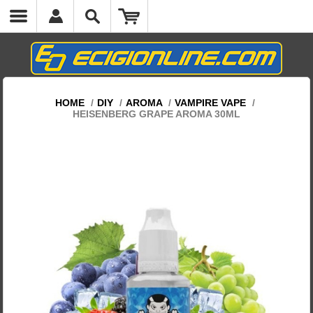
cs.headermenumobile.close
HOME
/
DIY
/
AROMA
/
VAMPIRE VAPE
/
HEISENBERG GRAPE AROMA 30ML