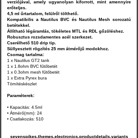
verziójával, amely ugyanolyan kiforrott, mint amennyire
erőteljes.
4,5 ml űrtartalom, felülről tölthető.
Kompatibilis a Nautilus BVC és Nautilus Mesh sorozatú
betétekkel.
Állítható légáramlás, tökéletes MTL és RDL gőzöléshez.
Robusztus rozsdamentes acél szerkezet.
Cserélhető 510 drip tip.
Süllyesztett rögzítés 25 mm átmérőjű modokhoz.
Csomag tartalma:
1 x Nautilus GT2 tank
1 x 1.8ohm BVC fűtőbetét
1 x 0.3ohm mesh fűtőbetét
1 x Extra Pyrex bura
Tömítéskészlet
Paraméterek:
• Kapacitás: 4.5ml
• Átmérő(mm): 24
• Csatlakozás: 510
sevenspikes.themes.electronics.productdetails.variants