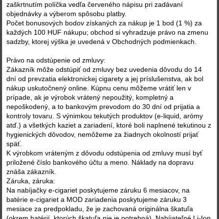
zaškrtnutím políčka vedľa červeného nápisu pri zadávaní
objednávky a výberom spôsobu platby.
Počet bonusových bodov získaných za nákup je 1 bod (1 %) za
každých 100 HUF nákupu; obchod si vyhradzuje právo na zmenu
sadzby, ktorej výška je uvedená v Obchodných podmienkach.
Právo na odstúpenie od zmluvy:
Zákazník môže odstúpiť od zmluvy bez uvedenia dôvodu do 14
dní od prevzatia elektronickej cigarety a jej príslušenstva, ak bol
nákup uskutočnený online. Kúpnu cenu môžeme vrátiť len v
prípade, ak je výrobok vrátený nepoužitý, kompletný a
nepoškodený, a to bankovým prevodom do 30 dní od prijatia a
kontroly tovaru. S výnimkou tekutých produktov (e-liquid, arómy
atď.) a všetkých kaziet a zariadení, ktoré boli naplnené tekutinou z
hygienických dôvodov, nemôžeme za žiadnych okolností prijať
späť.
K výrobkom vráteným z dôvodu odstúpenia od zmluvy musí byť
priložené číslo bankového účtu a meno. Náklady na dopravu
znáša zákazník.
Záruka, záruka:
Na nabíjačky e-cigariet poskytujeme záruku 6 mesiacov, na
batérie e-cigariet a MOD zariadenia poskytujeme záruku 3
mesiace za predpokladu, že je zachovaná originálna škatuľa
(okrem batérií, ktorých škatuľa nie je potrebná). Nabíjateľné Li-Ion