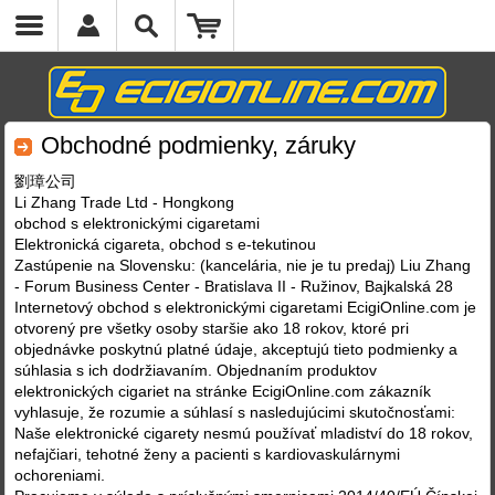
Obchodné podmienky, záruky
劉璋公司
Li Zhang Trade Ltd - Hongkong
obchod s elektronickými cigaretami
Elektronická cigareta, obchod s e-tekutinou
Zastúpenie na Slovensku: (kancelária, nie je tu predaj) Liu Zhang
- Forum Business Center - Bratislava II - Ružinov, Bajkalská 28
Internetový obchod s elektronickými cigaretami EcigiOnline.com je
otvorený pre všetky osoby staršie ako 18 rokov, ktoré pri
objednávke poskytnú platné údaje, akceptujú tieto podmienky a
súhlasia s ich dodržiavaním. Objednaním produktov
elektronických cigariet na stránke EcigiOnline.com zákazník
vyhlasuje, že rozumie a súhlasí s nasledujúcimi skutočnosťami:
Naše elektronické cigarety nesmú používať mladiství do 18 rokov,
nefajčiari, tehotné ženy a pacienti s kardiovaskulárnymi
ochoreniami.