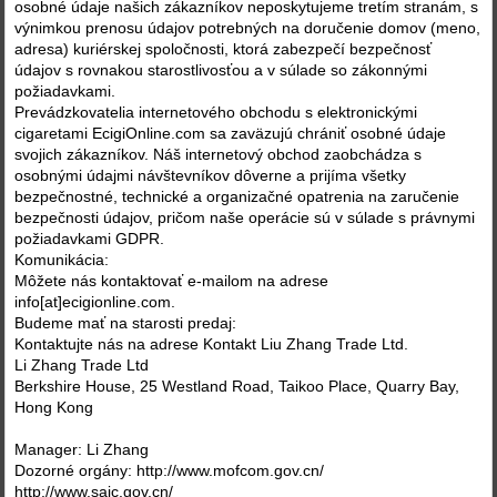
osobné údaje našich zákazníkov neposkytujeme tretím stranám, s
výnimkou prenosu údajov potrebných na doručenie domov (meno,
adresa) kuriérskej spoločnosti, ktorá zabezpečí bezpečnosť
údajov s rovnakou starostlivosťou a v súlade so zákonnými
požiadavkami.
Prevádzkovatelia internetového obchodu s elektronickými
cigaretami EcigiOnline.com sa zaväzujú chrániť osobné údaje
svojich zákazníkov. Náš internetový obchod zaobchádza s
osobnými údajmi návštevníkov dôverne a prijíma všetky
bezpečnostné, technické a organizačné opatrenia na zaručenie
bezpečnosti údajov, pričom naše operácie sú v súlade s právnymi
požiadavkami GDPR.
Komunikácia:
Môžete nás kontaktovať e-mailom na adrese
info[at]ecigionline.com.
Budeme mať na starosti predaj:
Kontaktujte nás na adrese Kontakt Liu Zhang Trade Ltd.
Li Zhang Trade Ltd
Berkshire House, 25 Westland Road, Taikoo Place, Quarry Bay,
Hong Kong
Manager: Li Zhang
Dozorné orgány: http://www.mofcom.gov.cn/
http://www.saic.gov.cn/