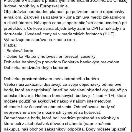
Pracujeme v súlade s príslušnými smernicami 2014/40/EÚ Čínskej
ľudovej republiky a Európskej únie.
Objednávka nadobudne platnosť po potvrdení online objednávky
e-mailom. Zároveň sa uzatvára kúpna zmluva medzi zákazníkom
a distribútorom. Nákupná cena je spotrebiteľská cena uvedená pri
produktoch. Celková suma objednávky zahŕňa DPH a náklady na
doručenie. Uvedené ceny sú v maďarských forintoch (HUF).
Vyhradzujeme si právo na zmenu cien.
Platba:
- Banková karta.
- Dobierka Platba v hotovosti pri prevzatí zásielky
Dobierka bankovým prevodom Dobierka bankovým prevodom
Dobierka medzinárodným kuriérom
Dobierka prostredníctvom medzinárodného kuriéra
Všetci naši zákazníci dostávajú za svoje objednávky odmenové
body, ktoré sa nepripisujú hneď po odoslaní objednávky, ale až po
odoslaní tovaru. Hodnota bonusových bodov je 1 bod = 1Ft, ktoré
môžete použiť na akýkoľvek nákup v našom internetovom
obchode bez časového obmedzenia. Odmeňovacie body sú
neprenosné a nie je možné ich vymeniť za hotovosť.
Odmeňovacie body, ktoré boli predtým pripísané za výrobky a
ktoré boli z akéhokoľvek dôvodu stiahnuté (napr. zrušenie
nákupu), náš obchod zákazníkovi odpočíta. Body môžete uplatniť