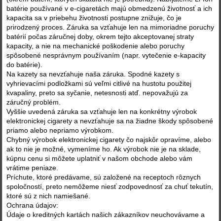
batérie používané v e-cigaretách majú obmedzenú životnosť a ich
kapacita sa v priebehu životnosti postupne znižuje, čo je
prirodzený proces. Záruka sa vzťahuje len na mimoriadne poruchy
batérií počas záručnej doby, okrem tejto akceptovanej straty
kapacity, a nie na mechanické poškodenie alebo poruchy
spôsobené nesprávnym používaním (napr. vytečenie e-kapacity
do batérie).
Na kazety sa nevzťahuje naša záruka. Spodné kazety s
vyhrievacími podložkami sú veľmi citlivé na hustotu použitej
kvapaliny, preto sa syčanie, netesnosti atď. nepovažujú za
záručný problém.
Vyššie uvedená záruka sa vzťahuje len na konkrétny výrobok
elektronickej cigarety a nevzťahuje sa na žiadne škody spôsobené
priamo alebo nepriamo výrobkom.
Chybný výrobok elektronickej cigarety čo najskôr opravíme, alebo
ak to nie je možné, vymeníme ho. Ak výrobok nie je na sklade,
kúpnu cenu si môžete uplatniť v našom obchode alebo vám
vrátime peniaze.
Príchute, ktoré predávame, sú založené na receptoch rôznych
spoločností, preto nemôžeme niesť zodpovednosť za chuť tekutín,
ktoré sú z nich namiešané.
Ochrana údajov:
Údaje o kreditných kartách našich zákazníkov neuchovávame a