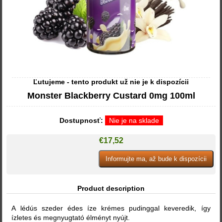
Ľutujeme - tento produkt už nie je k dispozícii
Monster Blackberry Custard 0mg 100ml
Dostupnosť:
Nie je na sklade
€17,52
Product description
A lédús szeder édes íze krémes pudinggal keveredik, így
ízletes és megnyugtató élményt nyújt.