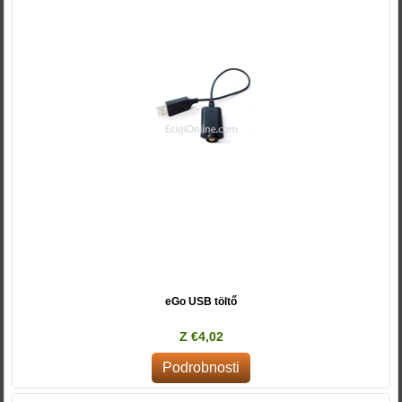
eGo USB töltő
Z €4,02
Podrobnosti