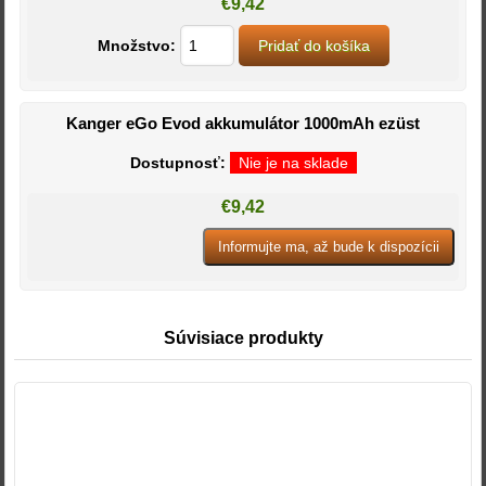
€9,42
Množstvo:
Kanger eGo Evod akkumulátor 1000mAh ezüst
Dostupnosť:
Nie je na sklade
€9,42
Súvisiace produkty